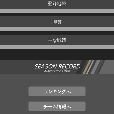
登録地域
脚質
主な戦績
SEASON RECORD
2026年シーズン戦績
ランキングへ
チーム情報へ