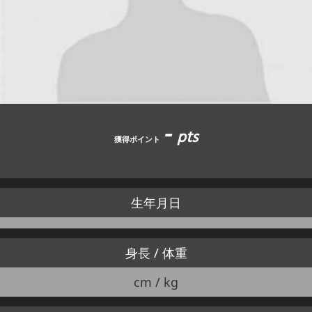
JBCF ROAD SERIESとは
-
pts
獲得ポイント
生年月日
身長 / 体重
cm / kg