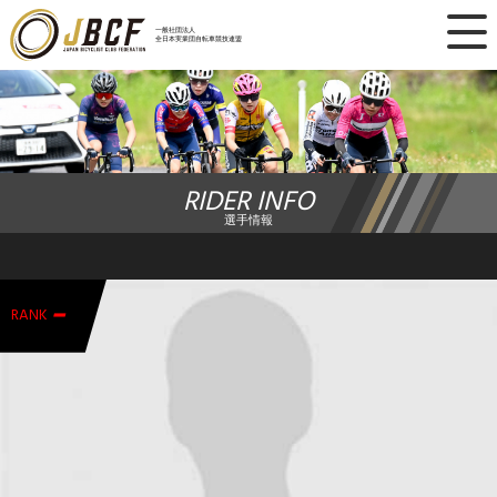
×
一般社団法人
全日本実業団自転車競技連盟
ニュース
レース日程
RIDER INFO
ランキング
選手情報
レース結果
-
チーム・選手
RANK
競技ガイド
加盟・登録
エントリー