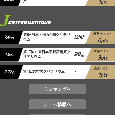
1
ス
pts
獲得ポイント
第1回熊本・HSR九州クリテリ
DNF
7.4
0
(土)
ウム
pts
獲得ポイント
第3回NTT東日本宇都宮清原ク
98
4.5
3
(日)
リテリウム
位
pts
獲得ポイント
-
2.22
第4回志布志クリテリウム
1
(日)
pts
ランキングへ
チーム情報へ