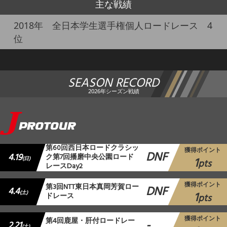
主な戦績
2018年 全日本学生選手権個人ロードレース 4
位
SEASON RECORD
2026年シーズン戦績
第60回西日本ロードクラシッ
獲得ポイント
DNF
4.19
ク第7回播磨中央公園ロード
1
(日)
pts
レースDay2
獲得ポイント
第3回NTT東日本真岡芳賀ロー
DNF
4.4
1
(土)
ドレース
pts
獲得ポイント
第4回鹿屋・肝付ロードレー
-
2.21
(土)