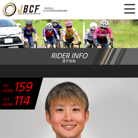
×
一般社団法人
全日本実業団自転車競技連盟
ニュース
レース日程
RIDER INFO
ランキング
選手情報
レース結果
159
JPT
チーム・選手
RANK
114
JCT
競技ガイド
RANK
加盟・登録
エントリー