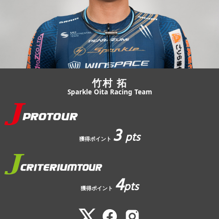
JBCF ROAD SERIESとは
竹村 拓
Sparkle Oita Racing Team
3
pts
獲得ポイント
4
pts
獲得ポイント