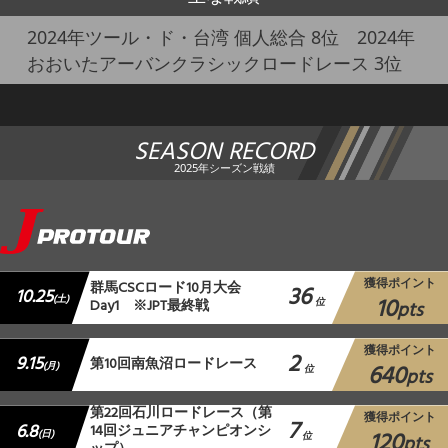
2024年ツール・ド・台湾 個人総合 8位 2024年
おおいたアーバンクラシックロードレース 3位
SEASON RECORD
2025年シーズン戦績
獲得ポイント
群馬CSCロード10月大会
36
10.25
10
(土)
Day1 ※JPT最終戦
位
pts
獲得ポイント
2
9.15
第10回南魚沼ロードレース
640
(月)
位
pts
第22回石川ロードレース（第
獲得ポイント
7
6.8
14回ジュニアチャンピオンシ
120
(日)
位
pts