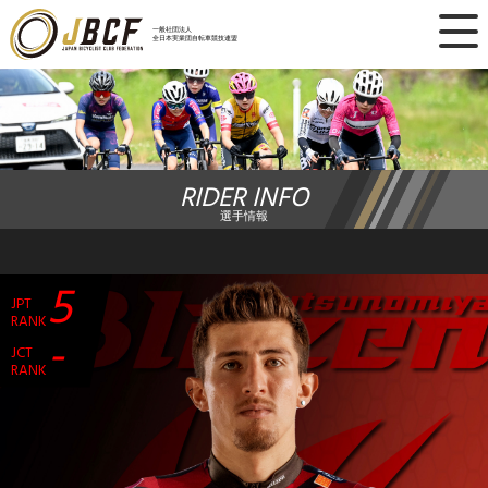
×
一般社団法人
全日本実業団自転車競技連盟
ニュース
レース日程
RIDER INFO
ランキング
選手情報
レース結果
5
JPT
チーム・選手
RANK
-
JCT
競技ガイド
RANK
加盟・登録
エントリー