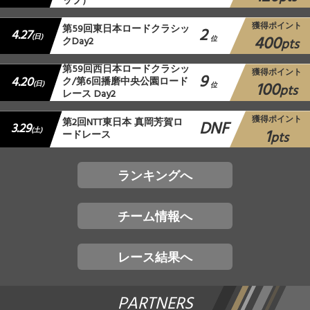
ップ）
獲得ポイント
第59回東日本ロードクラシッ
2
4.27
400
(日)
クDay2
位
pts
第59回西日本ロードクラシッ
獲得ポイント
9
4.20
ク/第6回播磨中央公園ロード
100
(日)
位
pts
レース Day2
獲得ポイント
第2回NTT東日本 真岡芳賀ロ
DNF
3.29
1
(土)
ードレース
pts
ランキングへ
チーム情報へ
レース結果へ
PARTNERS