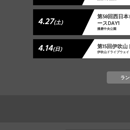
第58回西日
4.27
(土)
ースDAY1
播磨中央公園
4.14
第15回伊吹
(日)
伊吹山ドライブウェイ
ラン