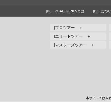
JBCF ROAD SERIESとは
JBCFにつ
Jプロツアー ＋
Jエリートツアー ＋
Jマスターズツアー ＋
本サイトでは観