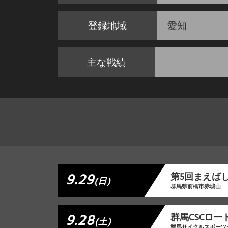
登録地域
愛知
主な戦績
9.29
第5回まえば
(日)
群馬県前橋市赤城山
9.28
群馬CSCロー
(土)
群馬サイクルスポーツ