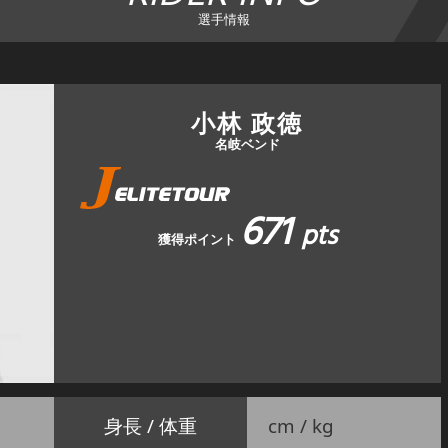
選手情報
小林 政徳
名岐ベンド
671
pts
獲得ポイント
身長 / 体重
cm / kg