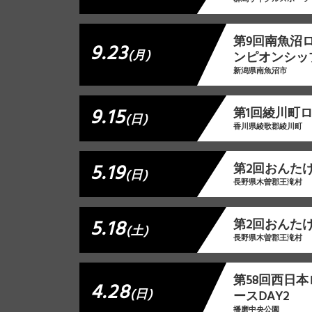
第9回南魚沼ロ
9.23
(月)
ンピオンシッ
新潟県南魚沼市
9.15
第1回綾川町
(日)
香川県綾歌郡綾川町
5.19
第2回おんた
(日)
長野県木曽郡王滝村
5.18
第2回おんた
(土)
長野県木曽郡王滝村
第58回西日
4.28
(日)
ースDAY2
播磨中央公園