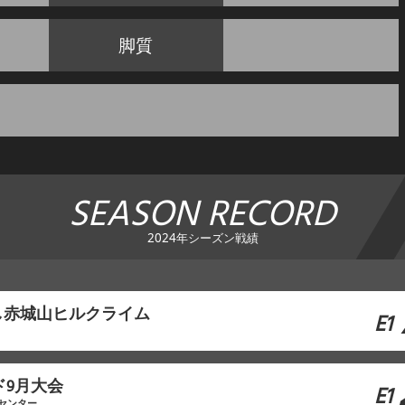
脚質
SEASON RECORD
2024年シーズン戦績
し赤城山ヒルクライム
E1
ド9月大会
E1
センター