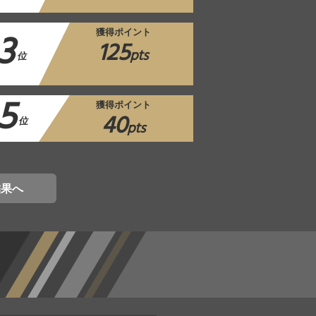
3
獲得ポイント
125
pts
位
5
獲得ポイント
40
位
pts
結果へ