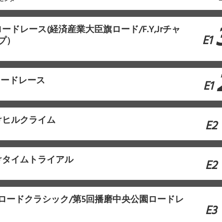
ードレース(経済産業大臣旗ロード/F.Y,Jrチャ
E1
プ）
ロードレース
E1
けヒルクライム
E2
けタイムトライアル
E2
本ロードクラシック/第5回播磨中央公園ロードレ
E3