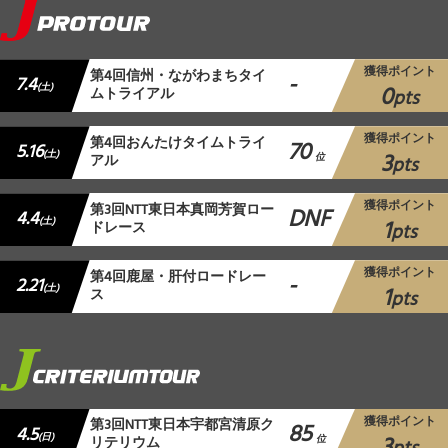
獲得ポイント
第4回信州・ながわまちタイ
-
7.4
0
(土)
ムトライアル
pts
獲得ポイント
第4回おんたけタイムトライ
70
5.16
3
(土)
アル
位
pts
獲得ポイント
第3回NTT東日本真岡芳賀ロー
DNF
4.4
1
(土)
ドレース
pts
獲得ポイント
第4回鹿屋・肝付ロードレー
-
2.21
1
(土)
ス
pts
獲得ポイント
第3回NTT東日本宇都宮清原ク
85
4.5
3
(日)
リテリウム
位