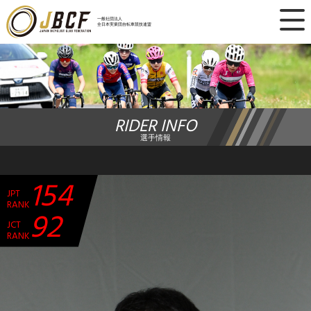
×
一般社団法人
全日本実業団自転車競技連盟
ニュース
レース日程
RIDER INFO
ランキング
選手情報
レース結果
154
JPT
チーム・選手
RANK
92
JCT
競技ガイド
RANK
加盟・登録
エントリー