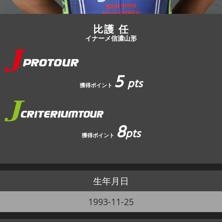
比護 任
イナーメ信濃山形
5
pts
獲得ポイント
8
pts
獲得ポイント
生年月日
1993-11-25