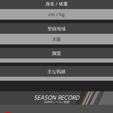
身長 / 体重
cm / kg
登録地域
大阪
脚質
主な戦績
SEASON RECORD
2026年シーズン戦績