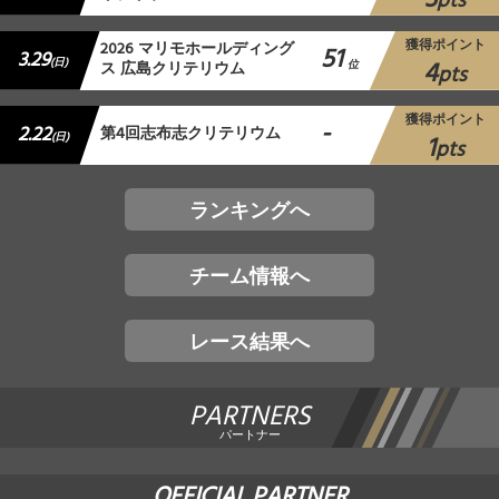
pts
獲得ポイント
2026 マリモホールディング
51
3.29
4
(日)
ス 広島クリテリウム
位
pts
獲得ポイント
-
2.22
第4回志布志クリテリウム
1
(日)
pts
ランキングへ
チーム情報へ
レース結果へ
PARTNERS
パートナー
OFFICIAL PARTNER