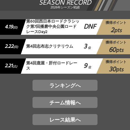
SEASON RECORD
2026年シーズン戦績
第60回西日本ロードクラシッ
獲得ポイント
DNF
4.19
ク第7回播磨中央公園ロード
2
(日)
pts
レースDay2
獲得ポイント
3
2.22
第4回志布志クリテリウム
60
(日)
位
pts
獲得ポイント
第4回鹿屋・肝付ロードレー
9
2.21
30
(土)
ス
位
pts
ランキングへ
チーム情報へ
レース結果へ