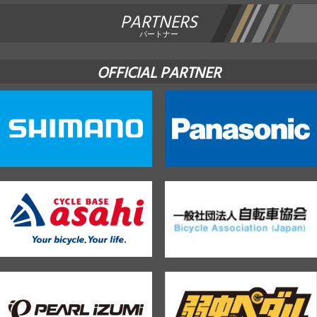
PARTNERS
パートナー
OFFICIAL PARTNER