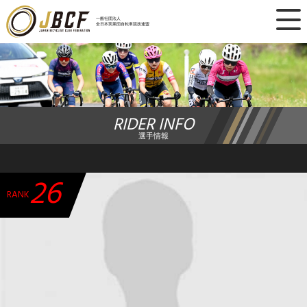
×
一般社団法人
全日本実業団自転車競技連盟
ニュース
レース日程
RIDER INFO
ランキング
選手情報
レース結果
26
チーム・選手
RANK
競技ガイド
加盟・登録
エントリー