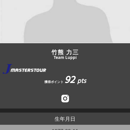
JBCF ROAD SERIESとは
竹熊 力三
Team Luppi
92
pts
獲得ポイント
生年月日