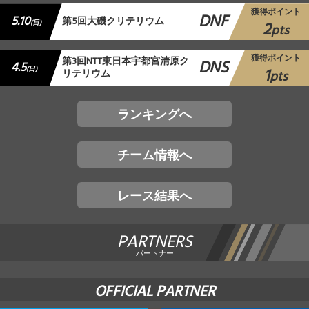
獲得ポイント
DNF
5.10
第5回大磯クリテリウム
2
(日)
pts
獲得ポイント
第3回NTT東日本宇都宮清原ク
DNS
4.5
1
(日)
リテリウム
pts
ランキングへ
チーム情報へ
レース結果へ
PARTNERS
パートナー
OFFICIAL PARTNER