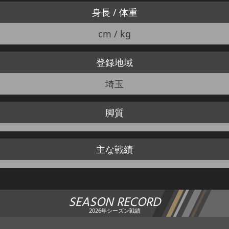
身長 / 体重
cm / kg
登録地域
埼玉
脚質
主な戦績
SEASON RECORD
2026年シーズン戦績