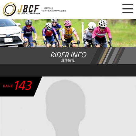
×
一般社団法人
全日本実業団自転車競技連盟
ニュース
レース日程
RIDER INFO
ランキング
選手情報
レース結果
143
チーム・選手
RANK
競技ガイド
加盟・登録
エントリー