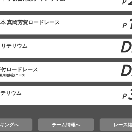
P
日本 真岡芳賀ロードレース
P
D
クリテリウム
D
肝付ロードレース
園周辺特設コース
リテリウム
P
キングへ
チーム情報へ
レース