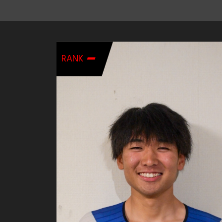
-
RANK