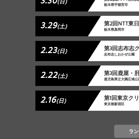
3.30
(日)
栃木県宇都宮市
3.29
第2回NTT東
(土)
栃木県真岡市
2.23
第3回志布志
(日)
志布志しおかぜ公園
2.22
第3回鹿屋・
(土)
鹿児島県立大隅広域公
2.16
第1回東京ク
(日)
東京都新宿区
ラン