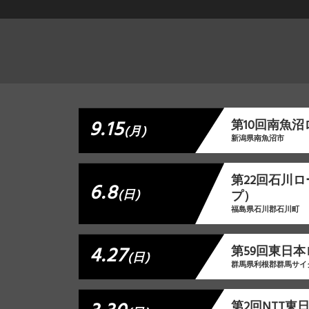
9.15
第10回南魚
(月)
新潟県南魚沼市
第22回石川
6.8
(日)
プ）
福島県石川郡石川町
4.27
第59回東日本
(日)
群馬県利根郡群馬サイ
第2回NTT東