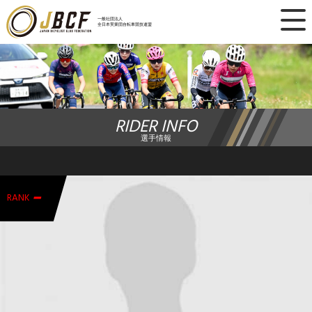
×
一般社団法人
全日本実業団自転車競技連盟
ニュース
レース日程
RIDER INFO
ランキング
選手情報
レース結果
-
チーム・選手
RANK
競技ガイド
加盟・登録
エントリー