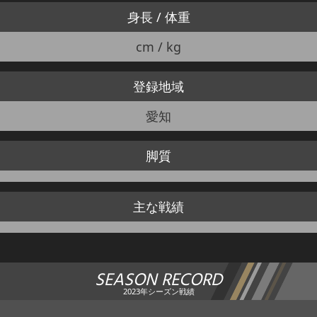
身長 / 体重
cm / kg
登録地域
愛知
脚質
主な戦績
SEASON RECORD
2023年シーズン戦績