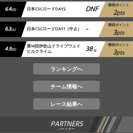
獲得ポイント
DNF
6.4
日本CSCロードDAY2
2
(日)
pts
獲得ポイント
-
6.3
日本CSCロードDAY1（中止）
3
(土)
pts
獲得ポイント
第14回伊吹山ドライブウェイ
38
4.9
3
(日)
ヒルクライム
位
pts
ランキングへ
チーム情報へ
レース結果へ
PARTNERS
パートナー