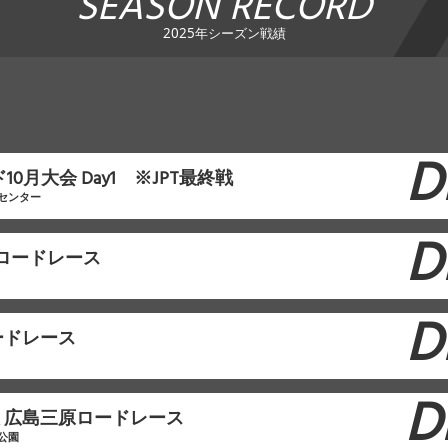
SEASON RECORD
2025年シーズン戦績
D
10月大会 Day1 ※JPT最終戦
センター
D
沼ロードレース
D
ードレース
D
建設 広島三原ロードレース
公園