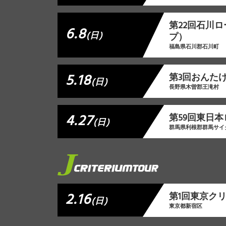
第22回石川
6.8
(日)
プ）
福島県石川郡石川町
5.18
第3回おんた
(日)
長野県木曽郡王滝村
4.27
第59回東日本
(日)
群馬県利根郡群馬サイ
2.16
第1回東京ク
(日)
東京都新宿区