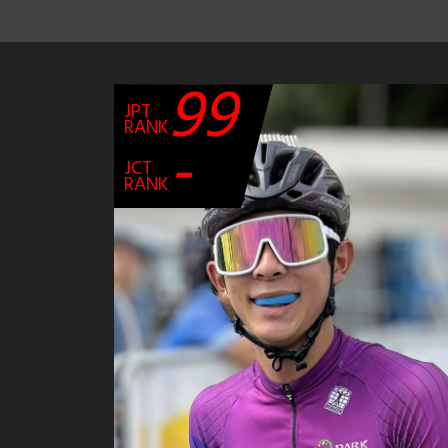
99
JPT
RANK
-
JCT
RANK