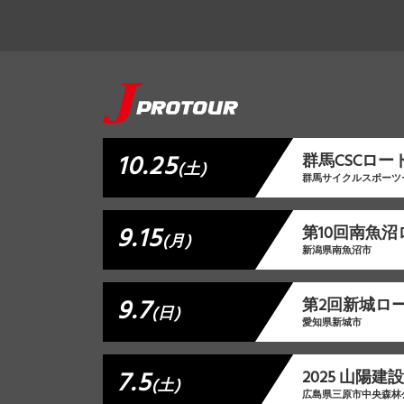
10.25
群馬CSCロード
(土)
群馬サイクルスポーツ
9.15
第10回南魚
(月)
新潟県南魚沼市
9.7
第2回新城ロ
(日)
愛知県新城市
7.5
2025 山陽
(土)
広島県三原市中央森林