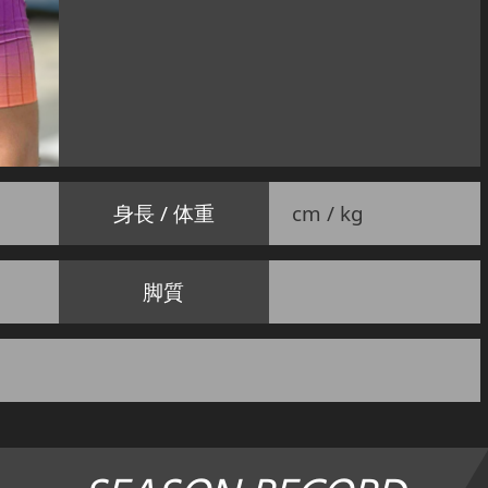
身長 / 体重
cm / kg
脚質