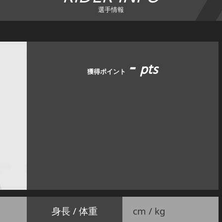
選手情報
-
pts
獲得ポイント
身長 / 体重
cm / kg