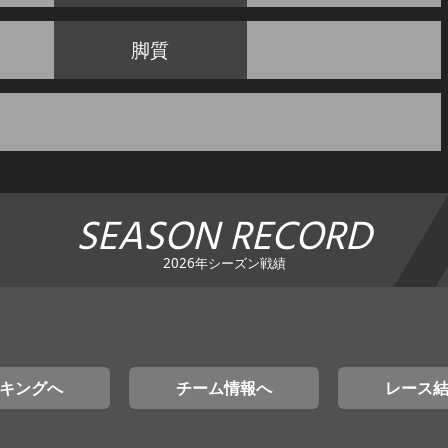
脚質
SEASON RECORD
2026年シーズン戦績
キングへ
チーム情報へ
レース