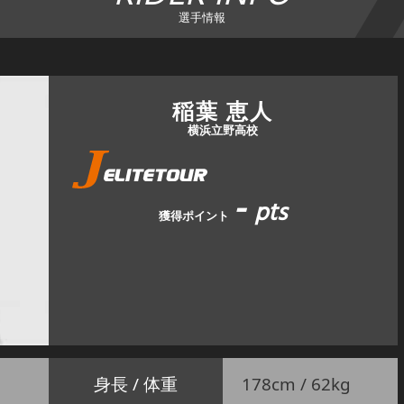
選手情報
稲葉 恵人
横浜立野高校
-
pts
獲得ポイント
身長 / 体重
178cm / 62kg