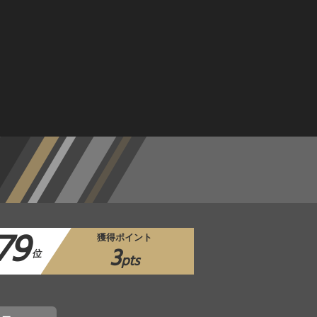
79
獲得ポイント
3
位
pts