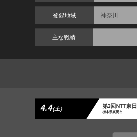
登録地域
神奈川
主な戦績
4.4
第3回NTT
(土)
栃木県真岡市