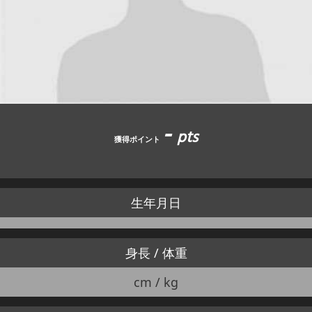
JBCF ROAD SERIESとは
-
pts
獲得ポイント
生年月日
身長 / 体重
cm / kg