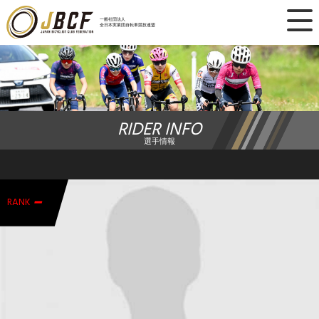
×
一般社団法人
全日本実業団自転車競技連盟
ニュース
レース日程
RIDER INFO
ランキング
選手情報
レース結果
-
チーム・選手
RANK
競技ガイド
加盟・登録
エントリー