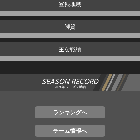
登録地域
脚質
主な戦績
SEASON RECORD
2026年シーズン戦績
ランキングへ
チーム情報へ