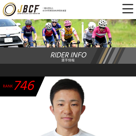
×
一般社団法人
全日本実業団自転車競技連盟
ニュース
レース日程
RIDER INFO
ランキング
選手情報
レース結果
746
チーム・選手
RANK
競技ガイド
加盟・登録
エントリー