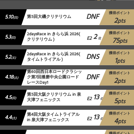
獲得ポイント
DNF
5.10
第5回大磯クリテリウム
2
(日)
pts
獲得ポイント
2daysRace in きらら浜 2026(
2
5.3
E2
75
(日)
クリテリウム )
位
pts
獲得ポイント
2daysRace in きらら浜 2026(
DNS
5.2
1
(土)
タイムトライアル )
pts
第60回西日本ロードクラシッ
獲得ポイント
DNF
4.18
ク第7回播磨中央公園ロード
2
(土)
pts
レースDay1
獲得ポイント
第5回大阪クリテリウム in 泉
13
4.5
E2
5
(日)
大津フェニックス
位
pts
獲得ポイント
第4回大阪タイムトライアル
13
4.4
E2
4
(土)
in 泉大津フェニックス
位
pts
獲得ポイント