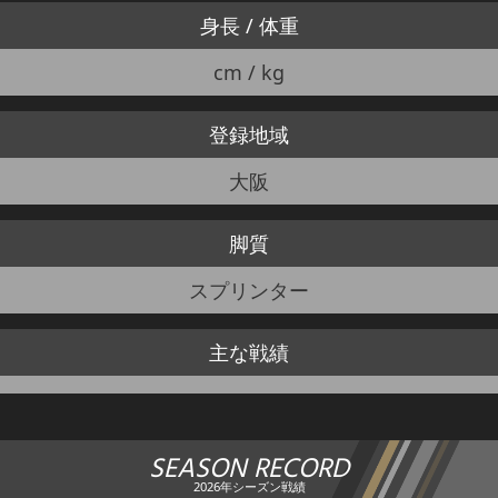
身長 / 体重
cm / kg
登録地域
大阪
脚質
スプリンター
主な戦績
SEASON RECORD
2026年シーズン戦績