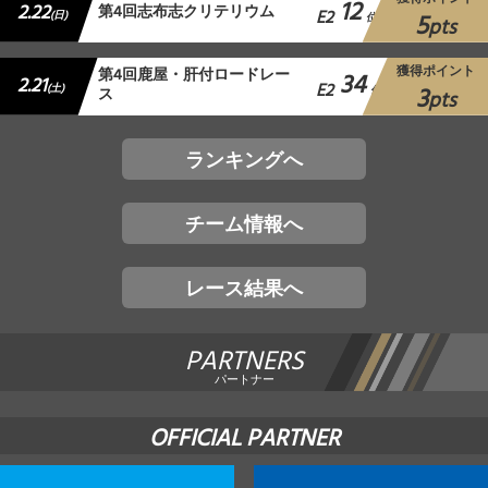
12
2.22
第4回志布志クリテリウム
E2
5
(日)
位
pts
獲得ポイント
第4回鹿屋・肝付ロードレー
34
2.21
E2
3
(土)
ス
位
pts
ランキングへ
チーム情報へ
レース結果へ
PARTNERS
パートナー
OFFICIAL PARTNER