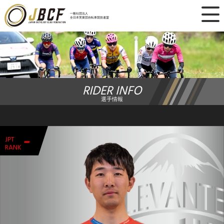
×
一般社団法人
全日本実業団自転車競技連盟
ニュース
レース日程
RIDER INFO
ランキング
選手情報
レース結果
-
JPT
チーム・選手
RANK
競技ガイド
加盟・登録
エントリー