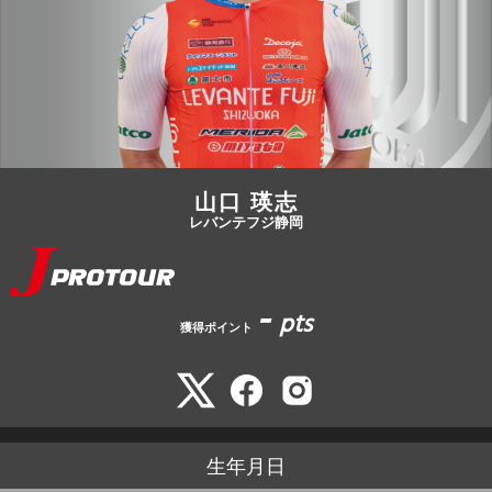
JBCF ROAD SERIESとは
山口 瑛志
レバンテフジ静岡
-
pts
獲得ポイント
生年月日