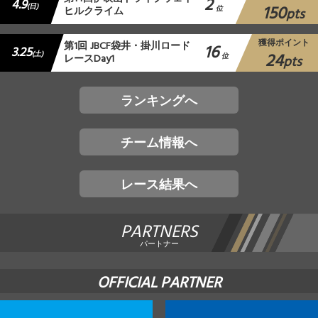
2
4.9
150
(日)
ヒルクライム
位
pts
獲得ポイント
第1回 JBCF袋井・掛川ロード
16
3.25
24
(土)
レースDay1
位
pts
ランキングへ
チーム情報へ
レース結果へ
PARTNERS
パートナー
OFFICIAL PARTNER