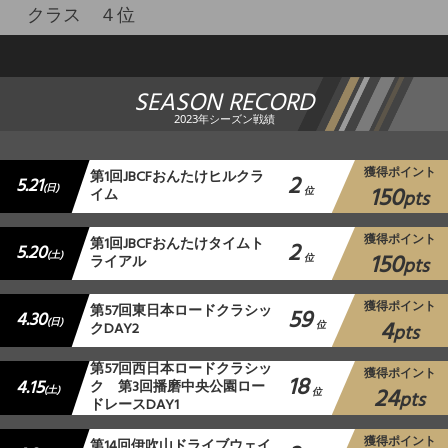
クラス ４位
SEASON RECORD
2023年シーズン戦績
獲得ポイント
第1回JBCFおんたけヒルクラ
2
5.21
150
(日)
イム
位
pts
獲得ポイント
第1回JBCFおんたけタイムト
2
5.20
150
(土)
ライアル
位
pts
獲得ポイント
第57回東日本ロードクラシッ
59
4.30
4
(日)
クDAY2
位
pts
第57回西日本ロードクラシッ
獲得ポイント
18
4.15
ク 第3回播磨中央公園ロー
24
(土)
位
pts
ドレースDAY1
獲得ポイント
第14回伊吹山ドライブウェイ