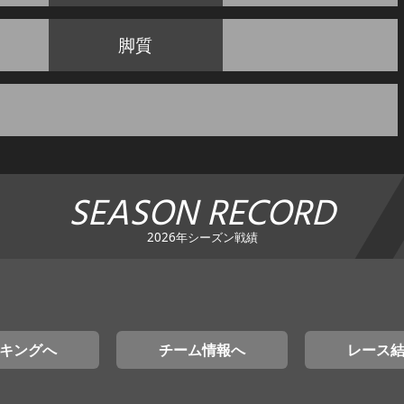
脚質
SEASON RECORD
2026年シーズン戦績
キングへ
チーム情報へ
レース