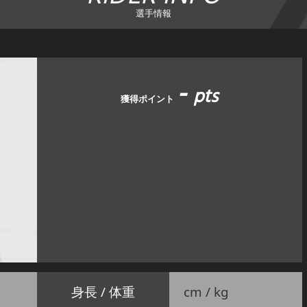
選手情報
-
pts
獲得ポイント
身長 / 体重
cm / kg