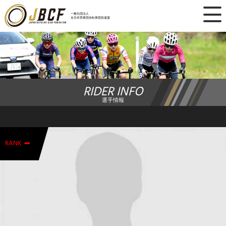
×
一般社団法人
全日本実業団自転車競技連盟
ニュース
レース日程
RIDER INFO
ランキング
選手情報
レース結果
-
チーム・選手
RANK
競技ガイド
加盟・登録
エントリー