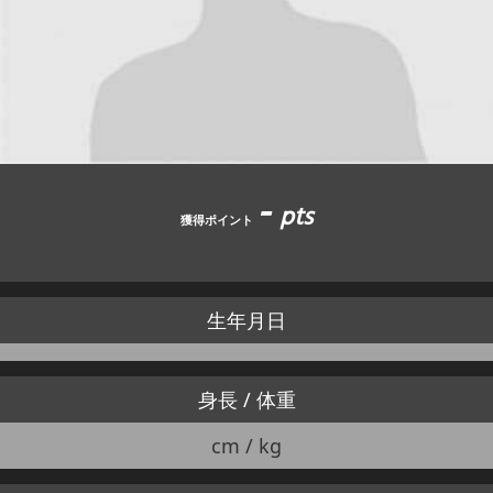
JBCF ROAD SERIESとは
-
pts
獲得ポイント
生年月日
身長 / 体重
cm / kg