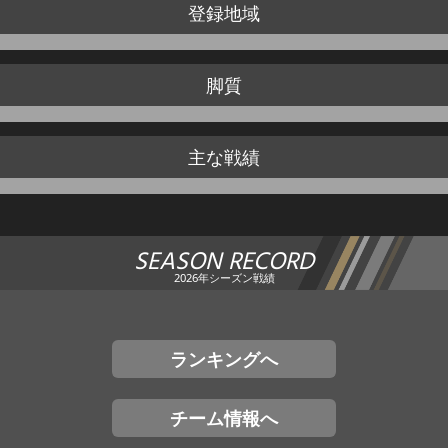
登録地域
脚質
主な戦績
SEASON RECORD
2026年シーズン戦績
ランキングへ
チーム情報へ