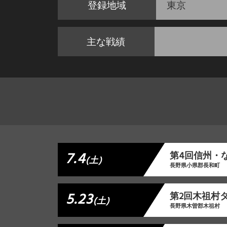
登録地域
東京
主な戦績
7.4
第4回信州・
(土)
長野県小県郡長和町
5.23
第2回木祖村
(土)
長野県木曽郡木祖村