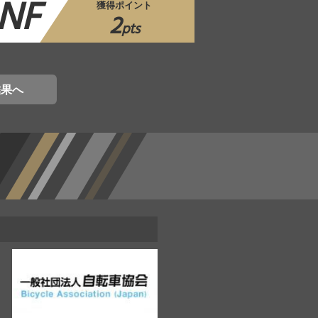
NF
獲得ポイント
2
pts
結果へ