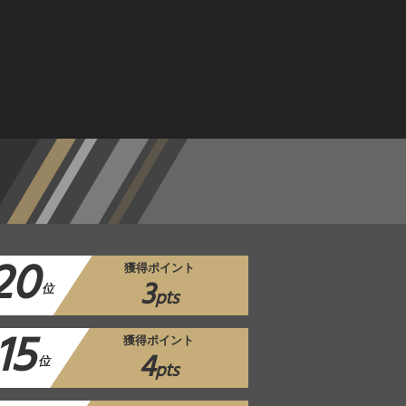
20
獲得ポイント
3
位
pts
15
獲得ポイント
4
位
pts