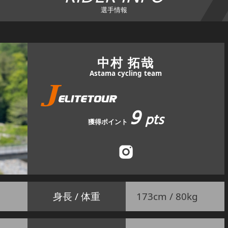
選手情報
中村 拓哉
Astama cycling team
9
pts
獲得ポイント
身長 / 体重
173cm / 80kg