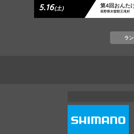
5.16
第4回おんた
(土)
長野県木曽郡王滝村
ラン