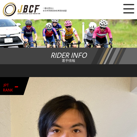
×
一般社団法人
全日本実業団自転車競技連盟
ニュース
レース日程
RIDER INFO
ランキング
選手情報
レース結果
-
JPT
チーム・選手
RANK
競技ガイド
加盟・登録
エントリー