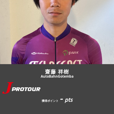
JBCF ROAD SERIESとは
齋藤 祥樹
AutoBahnGotemba
-
pts
獲得ポイント