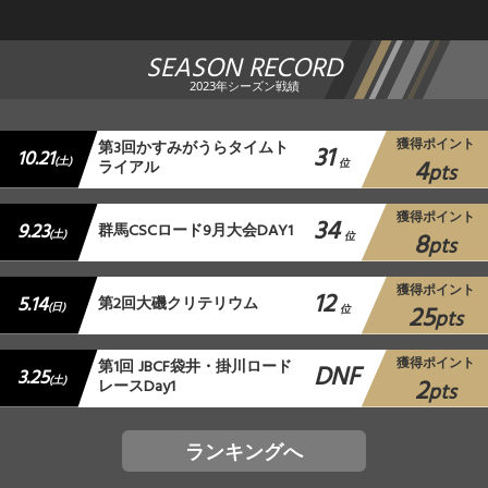
SEASON RECORD
2023年シーズン戦績
獲得ポイント
第3回かすみがうらタイムト
31
10.21
4
(土)
ライアル
位
pts
獲得ポイント
34
9.23
群馬CSCロード9月大会DAY1
8
(土)
位
pts
獲得ポイント
12
5.14
第2回大磯クリテリウム
25
(日)
位
pts
獲得ポイント
第1回 JBCF袋井・掛川ロード
DNF
3.25
2
(土)
レースDay1
pts
ランキングへ