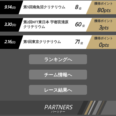
獲得ポイント
8
9.14
第5回南魚沼クリテリウム
80
(日)
位
pts
獲得ポイント
第2回NTT東日本 宇都宮清原
60
3.30
3
(日)
クリテリウム
位
pts
獲得ポイント
71
2.16
第1回東京クリテリウム
0
(日)
位
pts
ランキングへ
チーム情報へ
レース結果へ
PARTNERS
パートナー