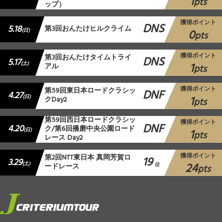
1
pts
ップ）
獲得ポイント
DNS
5.18
第3回おんたけヒルクライム
0
(日)
pts
獲得ポイント
第3回おんたけタイムトライ
DNS
5.17
1
(土)
アル
pts
獲得ポイント
第59回東日本ロードクラシッ
DNF
4.27
1
(日)
クDay2
pts
第59回西日本ロードクラシッ
獲得ポイント
DNF
4.20
ク/第6回播磨中央公園ロード
1
(日)
pts
レース Day2
獲得ポイント
第2回NTT東日本 真岡芳賀ロ
19
3.29
24
(土)
ードレース
位
pts