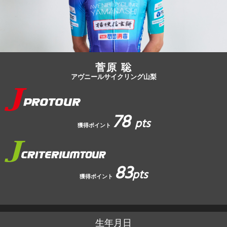
JBCF ROAD SERIESとは
菅原 聡
アヴニールサイクリング山梨
78
pts
獲得ポイント
83
pts
獲得ポイント
生年月日