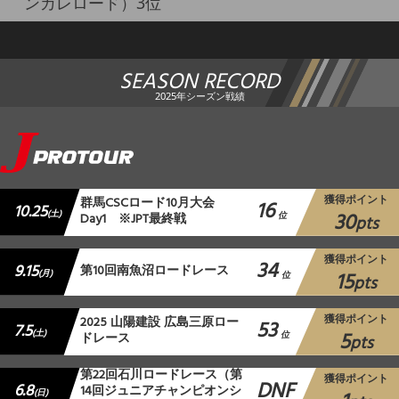
ンカレロード）3位
SEASON RECORD
2025年シーズン戦績
獲得ポイント
群馬CSCロード10月大会
16
10.25
30
(土)
Day1 ※JPT最終戦
位
pts
獲得ポイント
34
9.15
第10回南魚沼ロードレース
15
(月)
位
pts
獲得ポイント
2025 山陽建設 広島三原ロー
53
7.5
5
(土)
ドレース
位
pts
第22回石川ロードレース（第
獲得ポイント
DNF
6.8
14回ジュニアチャンピオンシ
(日)