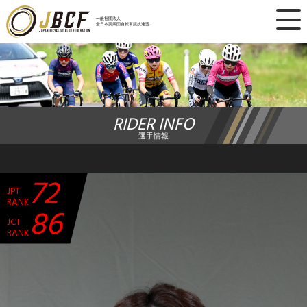
×
一般社団法人
全日本実業団自転車競技連盟
ニュース
レース日程
RIDER INFO
ランキング
選手情報
レース結果
72
JPT
チーム・選手
RANK
86
JCT
競技ガイド
RANK
加盟・登録
エントリー