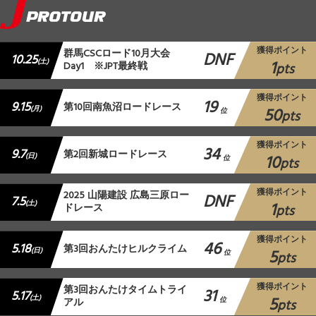
獲得ポイント
群馬CSCロード10月大会
DNF
10.25
1
(土)
Day1 ※JPT最終戦
pts
獲得ポイント
19
9.15
第10回南魚沼ロードレース
50
(月)
位
pts
獲得ポイント
34
9.7
第2回新城ロードレース
10
(日)
位
pts
獲得ポイント
2025 山陽建設 広島三原ロー
DNF
7.5
1
(土)
ドレース
pts
獲得ポイント
46
5.18
第3回おんたけヒルクライム
5
(日)
位
pts
獲得ポイント
第3回おんたけタイムトライ
31
5.17
5
(土)
アル
位
pts