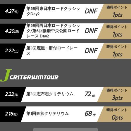
獲得ポイント
第59回東日本ロードクラシッ
DNF
4.27
1
(日)
クDay2
pts
第59回西日本ロードクラシッ
獲得ポイント
DNF
4.20
ク/第6回播磨中央公園ロード
1
(日)
pts
レース Day2
獲得ポイント
第3回鹿屋・肝付ロードレー
DNF
2.22
1
(土)
ス
pts
獲得ポイント
72
2.23
第3回志布志クリテリウム
3
(日)
位
pts
獲得ポイント
68
2.16
第1回東京クリテリウム
0
(日)
位
pts