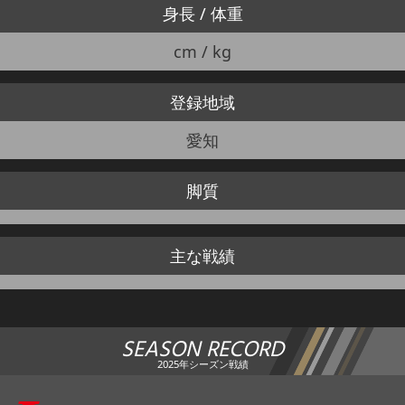
身長 / 体重
cm / kg
登録地域
愛知
脚質
主な戦績
SEASON RECORD
2025年シーズン戦績