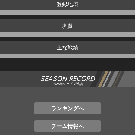
登録地域
脚質
主な戦績
SEASON RECORD
2026年シーズン戦績
ランキングへ
チーム情報へ