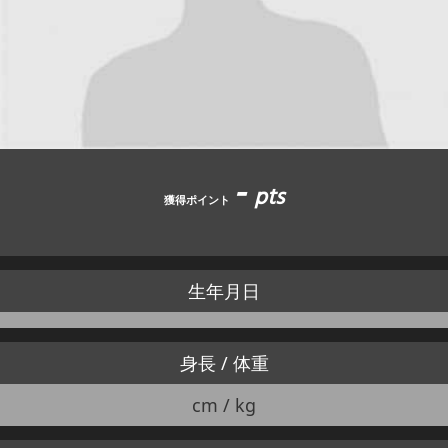
JBCF ROAD SERIESとは
-
pts
獲得ポイント
生年月日
身長 / 体重
cm / kg