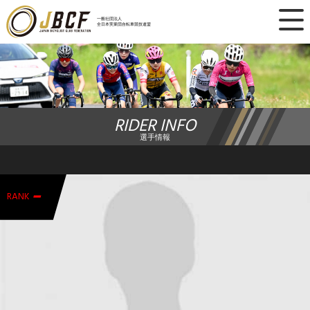
×
一般社団法人
全日本実業団自転車競技連盟
ニュース
レース日程
RIDER INFO
ランキング
選手情報
レース結果
-
チーム・選手
RANK
競技ガイド
加盟・登録
エントリー