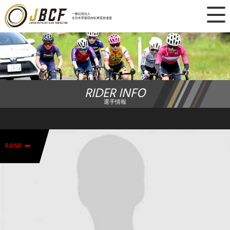
×
一般社団法人
全日本実業団自転車競技連盟
ニュース
レース日程
RIDER INFO
ランキング
選手情報
レース結果
-
チーム・選手
RANK
競技ガイド
加盟・登録
エントリー