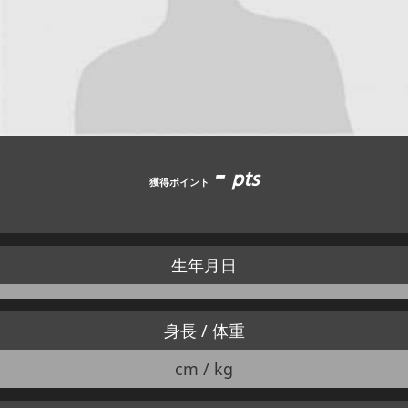
JBCF ROAD SERIESとは
-
pts
獲得ポイント
生年月日
身長 / 体重
cm / kg