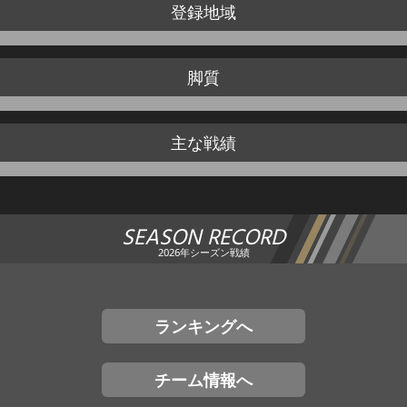
登録地域
脚質
主な戦績
SEASON RECORD
2026年シーズン戦績
ランキングへ
チーム情報へ