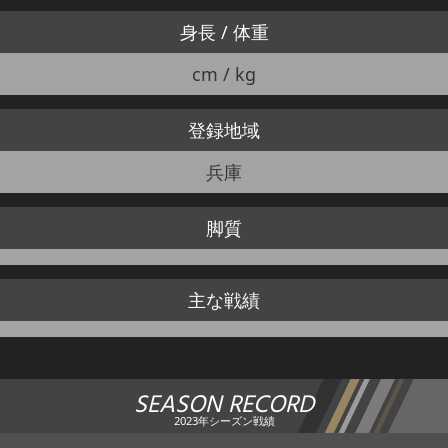
身長 / 体重
cm / kg
登録地域
兵庫
脚質
主な戦績
SEASON RECORD
2023年シーズン戦績