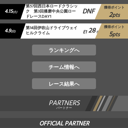
第57回西日本ロードクラシッ
獲得ポイント
DNF
4.15
ク 第3回播磨中央公園ロー
2
(土)
pts
ドレースDAY1
獲得ポイント
第14回伊吹山ドライブウェイ
28
4.9
E1
5
(日)
ヒルクライム
位
pts
ランキングへ
チーム情報へ
レース結果へ
PARTNERS
パートナー
OFFICIAL PARTNER