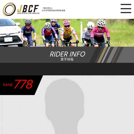
×
一般社団法人
全日本実業団自転車競技連盟
ニュース
レース日程
RIDER INFO
ランキング
選手情報
レース結果
778
チーム・選手
RANK
競技ガイド
加盟・登録
エントリー