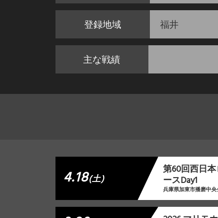
登録地域
福井
主な戦績
第60回西日
4.18
(土)
ースDay1
兵庫県加東市播磨中央