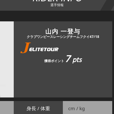
選手情報
山内 一登与
クラブワンピースレーシングチームフクイ47/18
7
pts
獲得ポイント
身長 / 体重
cm / kg