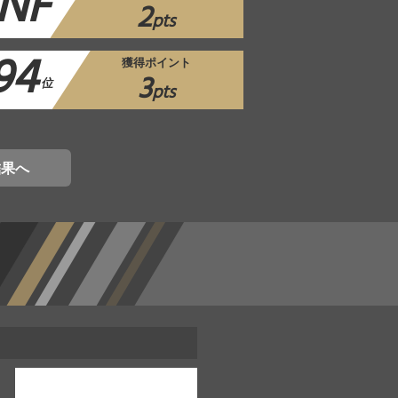
NF
2
pts
94
獲得ポイント
3
位
pts
結果へ