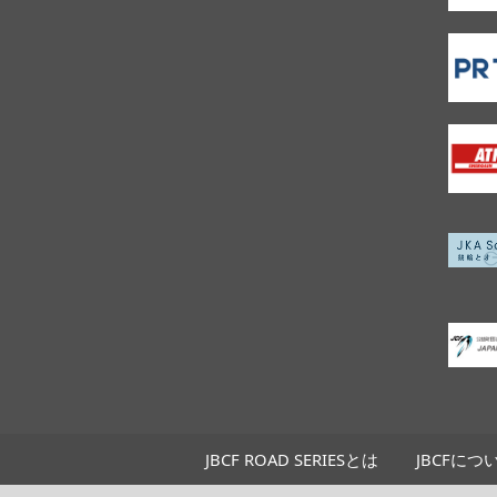
JBCF ROAD SERIESとは
JBCFにつ