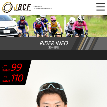
×
一般社団法人
全日本実業団自転車競技連盟
ニュース
レース日程
RIDER INFO
ランキング
選手情報
レース結果
99
JPT
チーム・選手
RANK
110
JCT
競技ガイド
RANK
加盟・登録
エントリー