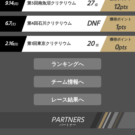
27
9.14
第5回南魚沼クリテリウム
12
(日)
位
pts
獲得ポイント
DNF
6.7
第4回石川クリテリウム
1
(土)
pts
獲得ポイント
20
2.16
第1回東京クリテリウム
0
(日)
位
pts
ランキングへ
チーム情報へ
レース結果へ
PARTNERS
パートナー