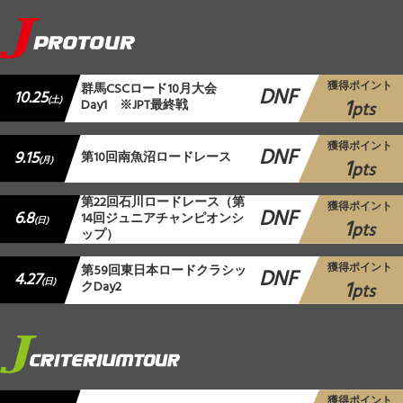
獲得ポイント
群馬CSCロード10月大会
DNF
10.25
1
(土)
Day1 ※JPT最終戦
pts
獲得ポイント
DNF
9.15
第10回南魚沼ロードレース
1
(月)
pts
第22回石川ロードレース（第
獲得ポイント
DNF
6.8
14回ジュニアチャンピオンシ
1
(日)
pts
ップ）
獲得ポイント
第59回東日本ロードクラシッ
DNF
4.27
1
(日)
クDay2
pts
獲得ポイント