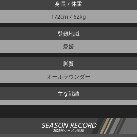
身長 / 体重
172cm / 62kg
登録地域
愛媛
脚質
オールラウンダー
主な戦績
SEASON RECORD
2025年シーズン戦績