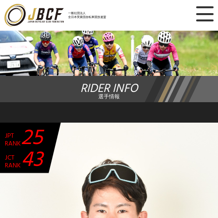
×
一般社団法人
全日本実業団自転車競技連盟
ニュース
レース日程
RIDER INFO
ランキング
選手情報
レース結果
25
JPT
チーム・選手
RANK
43
JCT
競技ガイド
RANK
加盟・登録
エントリー