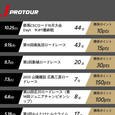
獲得ポイント
群馬CSCロード10月大会
44
10.25
10
(土)
Day1 ※JPT最終戦
位
pts
獲得ポイント
43
9.15
第10回南魚沼ロードレース
15
(月)
位
pts
獲得ポイント
20
9.7
第2回新城ロードレース
30
(日)
位
pts
獲得ポイント
2025 山陽建設 広島三原ロー
7
7.5
150
(土)
ドレース
位
pts
第22回石川ロードレース（第
獲得ポイント
8
6.8
14回ジュニアチャンピオンシ
100
(日)
位
pts
ップ）
獲得ポイント
17
5.18
第3回おんたけヒルクライム
(日)