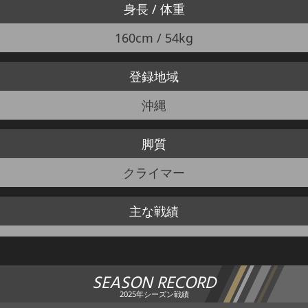
身長 / 体重
160cm / 54kg
登録地域
沖縄
脚質
クライマー
主な戦績
SEASON RECORD
2025年シーズン戦績