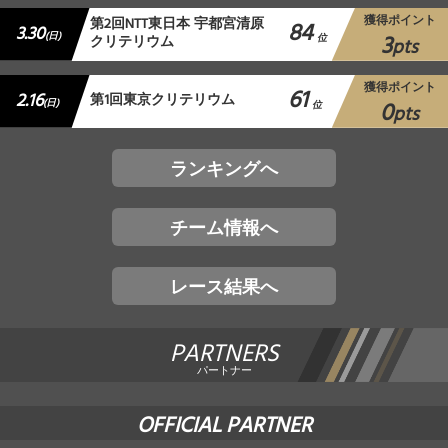
獲得ポイント
第2回NTT東日本 宇都宮清原
84
3.30
3
(日)
クリテリウム
位
pts
獲得ポイント
61
2.16
第1回東京クリテリウム
0
(日)
位
pts
ランキングへ
チーム情報へ
レース結果へ
PARTNERS
パートナー
OFFICIAL PARTNER