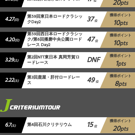
20
位
pts
獲得ポイント
第59回東日本ロードクラシッ
37
4.27
10
(日)
クDay2
位
pts
第59回西日本ロードクラシッ
獲得ポイント
47
4.20
ク/第6回播磨中央公園ロード
10
(日)
位
pts
レース Day2
獲得ポイント
第2回NTT東日本 真岡芳賀ロ
DNF
3.29
1
(土)
ードレース
pts
獲得ポイント
第3回鹿屋・肝付ロードレー
49
2.22
8
(土)
ス
位
pts
獲得ポイント
15
6.7
第4回石川クリテリウム
20
(土)
位
pts