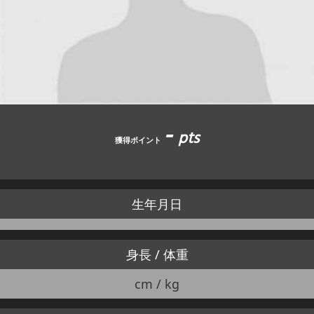
JBCF ROAD SERIESとは
-
pts
獲得ポイント
生年月日
身長 / 体重
cm / kg