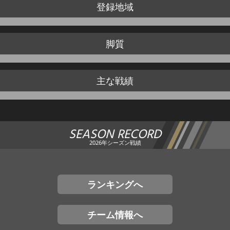
登録地域
脚質
主な戦績
SEASON RECORD
2026年シーズン戦績
ランキングへ
チーム情報へ