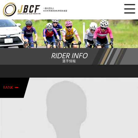
×
一般社団法人
全日本実業団自転車競技連盟
ニュース
レース日程
RIDER INFO
ランキング
選手情報
レース結果
-
チーム・選手
RANK
競技ガイド
加盟・登録
エントリー