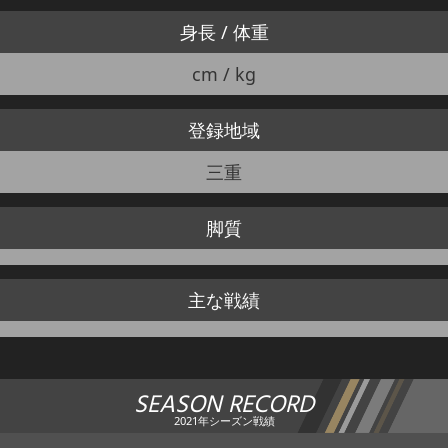
身長 / 体重
cm / kg
登録地域
三重
脚質
主な戦績
SEASON RECORD
2021年シーズン戦績