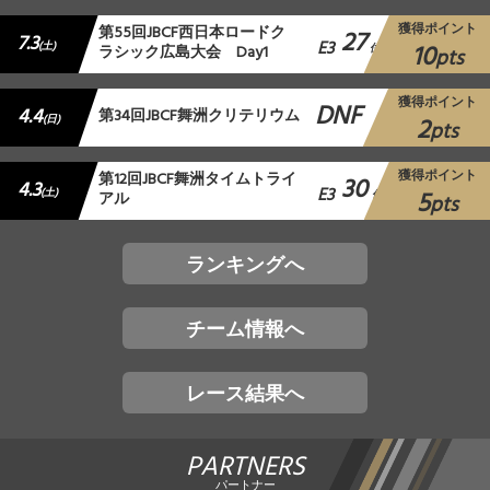
獲得ポイント
第55回JBCF西日本ロードク
27
7.3
E3
10
(土)
ラシック広島大会 Day1
位
pts
獲得ポイント
DNF
4.4
第34回JBCF舞洲クリテリウム
2
(日)
pts
獲得ポイント
第12回JBCF舞洲タイムトライ
30
4.3
E3
5
(土)
アル
位
pts
ランキングへ
チーム情報へ
レース結果へ
PARTNERS
パートナー