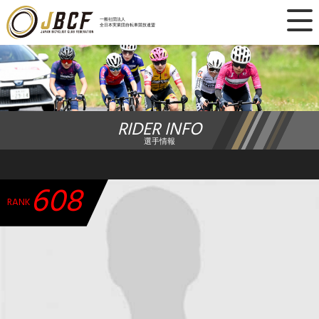
×
一般社団法人
全日本実業団自転車競技連盟
ニュース
レース日程
RIDER INFO
ランキング
選手情報
レース結果
608
チーム・選手
RANK
競技ガイド
加盟・登録
エントリー