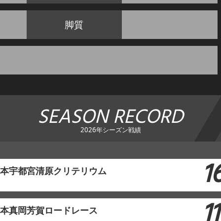
脚質
SEASON RECORD
2026年シーズン戦績
1
東日本宇都宮清原クリテリウム
11
東日本真岡芳賀ロードレース