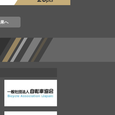
pts
結果へ