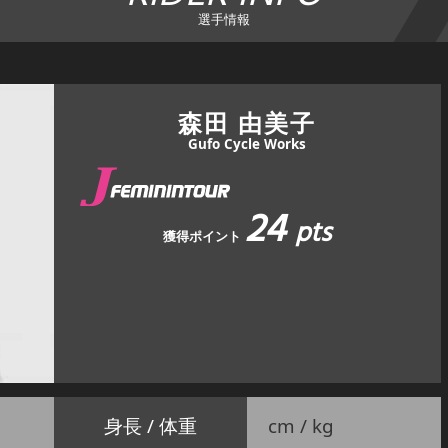
選手情報
森田 由美子
Gufo Cycle Works
24
pts
獲得ポイント
身長 / 体重
cm / kg