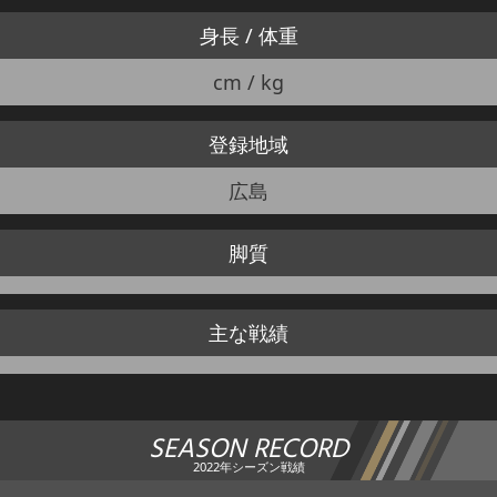
身長 / 体重
cm / kg
登録地域
広島
脚質
主な戦績
SEASON RECORD
2022年シーズン戦績