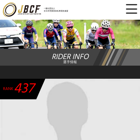
×
一般社団法人
全日本実業団自転車競技連盟
ニュース
レース日程
RIDER INFO
ランキング
選手情報
レース結果
437
チーム・選手
RANK
競技ガイド
加盟・登録
エントリー