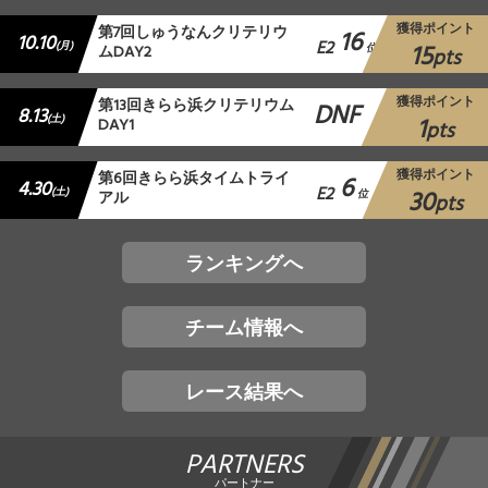
獲得ポイント
第7回しゅうなんクリテリウ
16
10.10
E2
15
(月)
ムDAY2
位
pts
獲得ポイント
第13回きらら浜クリテリウム
DNF
8.13
1
(土)
DAY1
pts
獲得ポイント
第6回きらら浜タイムトライ
6
4.30
E2
30
(土)
アル
位
pts
ランキングへ
チーム情報へ
レース結果へ
PARTNERS
パートナー