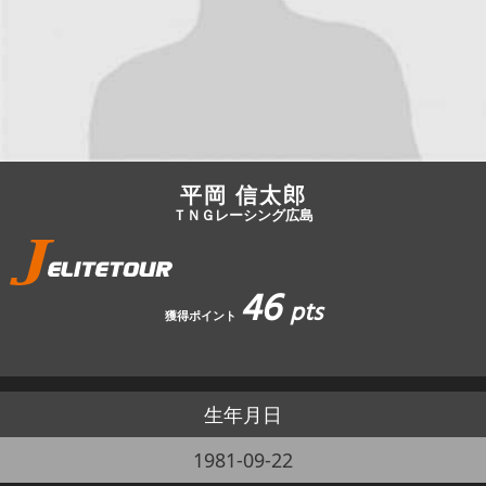
JBCF ROAD SERIESとは
平岡 信太郎
ＴＮＧレーシング広島
46
pts
獲得ポイント
生年月日
1981-09-22