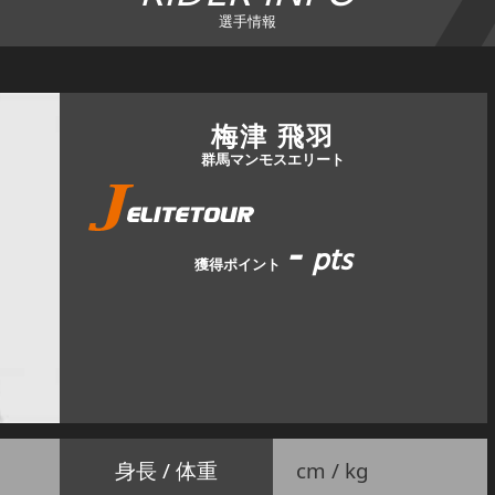
選手情報
梅津 飛羽
群馬マンモスエリート
-
pts
獲得ポイント
身長 / 体重
cm / kg