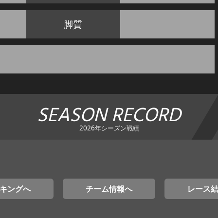
脚質
SEASON RECORD
2026年シーズン戦績
キングへ
チーム情報へ
レース