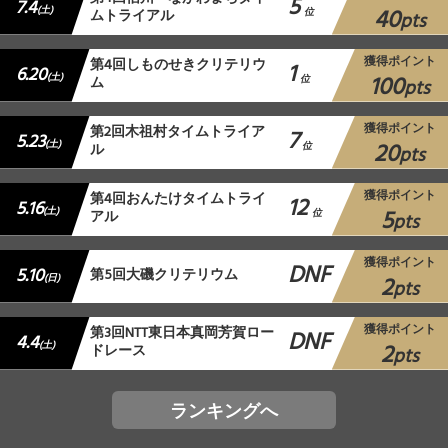
5
7.4
40
(土)
ムトライアル
位
pts
獲得ポイント
第4回しものせきクリテリウ
1
6.20
100
(土)
ム
位
pts
獲得ポイント
第2回木祖村タイムトライア
7
5.23
20
(土)
ル
位
pts
獲得ポイント
第4回おんたけタイムトライ
12
5.16
5
(土)
アル
位
pts
獲得ポイント
DNF
5.10
第5回大磯クリテリウム
2
(日)
pts
獲得ポイント
第3回NTT東日本真岡芳賀ロー
DNF
4.4
2
(土)
ドレース
pts
ランキングへ