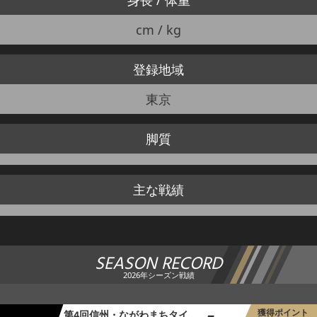
cm / kg
登録地域
東京
脚質
主な戦績
SEASON RECORD
2026年シーズン戦績
獲得ポイント
第4回信州・ながわまちタイ