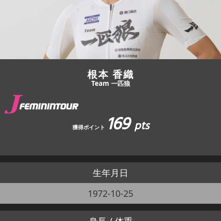
JBCF ROAD SERIESとは
根本 香織
Team 一匹狼
169
pts
獲得ポイント
生年月日
1972-10-25
身長 / 体重