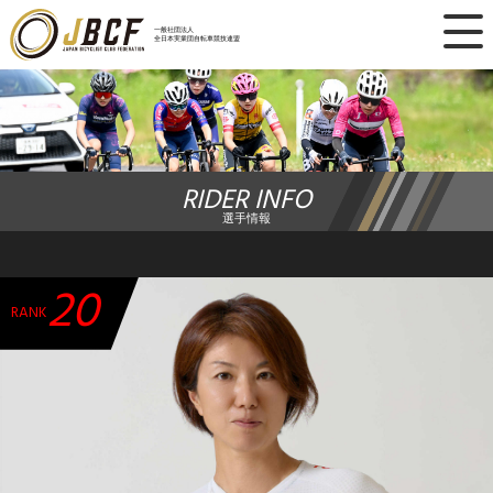
×
一般社団法人
全日本実業団自転車競技連盟
ニュース
レース日程
RIDER INFO
ランキング
選手情報
レース結果
20
チーム・選手
RANK
競技ガイド
加盟・登録
エントリー