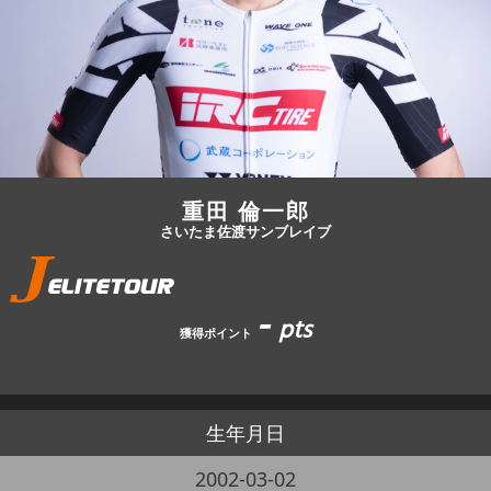
JBCF ROAD SERIESとは
重田 倫一郎
さいたま佐渡サンブレイブ
-
pts
獲得ポイント
生年月日
2002-03-02