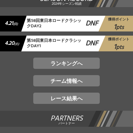
2024年シーズン戦績
獲得ポイント
第58回東日本ロードクラシッ
DNF
4.21
1
(日)
クDAY2
pts
獲得ポイント
第58回東日本ロードクラシッ
DNF
4.20
1
(土)
クDAY1
pts
ランキングへ
チーム情報へ
レース結果へ
PARTNERS
パートナー