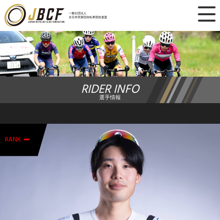
×
一般社団法人
全日本実業団自転車競技連盟
ニュース
レース日程
RIDER INFO
ランキング
選手情報
レース結果
-
チーム・選手
RANK
競技ガイド
加盟・登録
エントリー