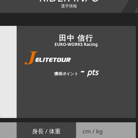
選手情報
田中 信行
EURO-WORKS Racing
-
pts
獲得ポイント
身長 / 体重
cm / kg