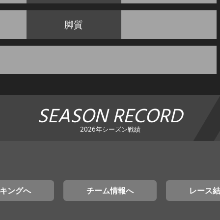
脚質
SEASON RECORD
2026年シーズン戦績
キングへ
チーム情報へ
レース