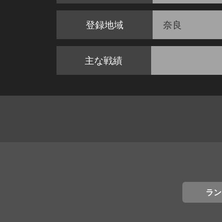
登録地域
奈良
主な戦績
ラン