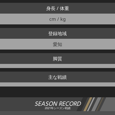
身長 / 体重
cm / kg
登録地域
愛知
脚質
主な戦績
SEASON RECORD
2021年シーズン戦績