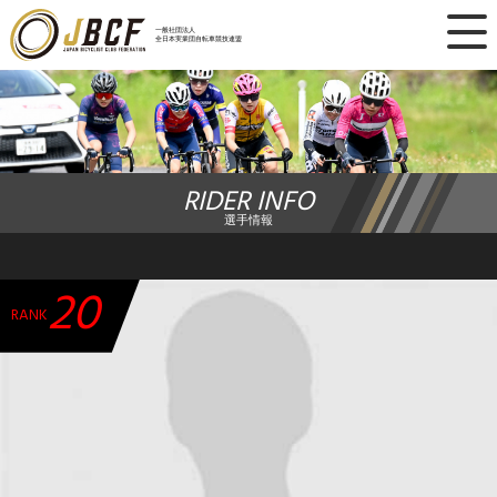
×
一般社団法人
全日本実業団自転車競技連盟
ニュース
レース日程
RIDER INFO
ランキング
選手情報
レース結果
20
チーム・選手
RANK
競技ガイド
加盟・登録
エントリー