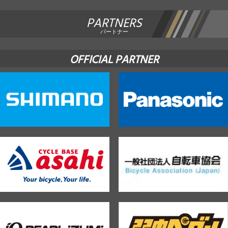
PARTNERS
パートナー
OFFICIAL PARTNER