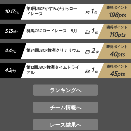
獲得ポイント
第1回JBCFかすみがうらロー
1
10.17
E1
198
(日)
ドレース
位
pts
獲得ポイント
1
5.15
群馬CSCロードレース 5月
E2
110
(土)
位
pts
獲得ポイント
2
4.4
第34回JBCF舞洲クリテリウム
E3
40
(日)
位
pts
獲得ポイント
第12回JBCF舞洲タイムトライ
1
4.3
E3
45
(土)
アル
位
pts
ランキングへ
チーム情報へ
レース結果へ