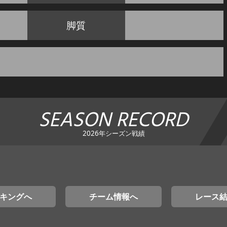
脚質
SEASON RECORD
2026年シーズン戦績
キングへ
チーム情報へ
レース