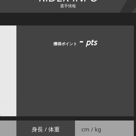
選手情報
-
pts
獲得ポイント
身長 / 体重
cm / kg