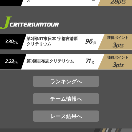
28
ス
pts
獲得ポイント
第2回NTT東日本 宇都宮清原
96
3.30
3
(日)
クリテリウム
位
pts
獲得ポイント
71
2.23
第3回志布志クリテリウム
3
(日)
位
pts
ランキングへ
チーム情報へ
レース結果へ