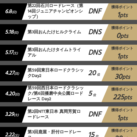
第22回石川ロードレース（第
獲得ポイント
DNF
6.8
14回ジュニアチャンピオンシ
1
(日)
pts
ップ）
獲得ポイント
DNS
5.18
第3回おんたけヒルクライム
0
(日)
pts
獲得ポイント
第3回おんたけタイムトライ
DNS
5.17
1
(土)
アル
pts
獲得ポイント
第59回東日本ロードクラシッ
20
4.27
30
(日)
クDay2
位
pts
第59回西日本ロードクラシッ
獲得ポイント
5
4.20
ク/第6回播磨中央公園ロード
225
(日)
位
pts
レース Day2
獲得ポイント
第2回NTT東日本 真岡芳賀ロ
DNF
3.29
1
(土)
ードレース
pts
獲得ポイント
第3回鹿屋・肝付ロードレー
15
2.22
(土)
位