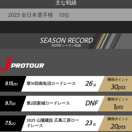
主な戦績
2023 全日本選手権 10位
SEASON RECORD
2025年シーズン戦績
獲得ポイント
26
9.15
第10回南魚沼ロードレース
30
(月)
位
pts
獲得ポイント
DNF
9.7
第2回新城ロードレース
1
(日)
pts
獲得ポイント
2025 山陽建設 広島三原ロー
23
7.5
20
(土)
ドレース
位
pts