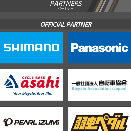
PARTNERS
パートナー
OFFICIAL PARTNER