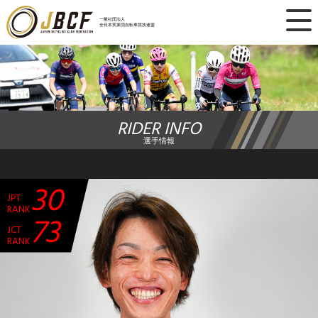
×
一般社団法人
全日本実業団自転車競技連盟
ニュース
レース日程
RIDER INFO
ランキング
選手情報
レース結果
30
JPT
チーム・選手
RANK
73
JCT
競技ガイド
RANK
加盟・登録
エントリー