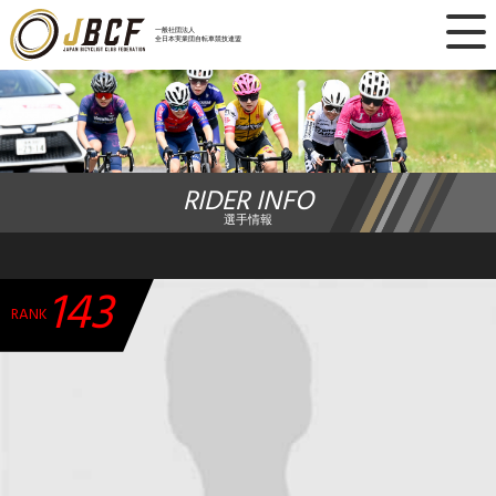
×
一般社団法人
全日本実業団自転車競技連盟
ニュース
レース日程
RIDER INFO
ランキング
選手情報
レース結果
143
チーム・選手
RANK
競技ガイド
加盟・登録
エントリー