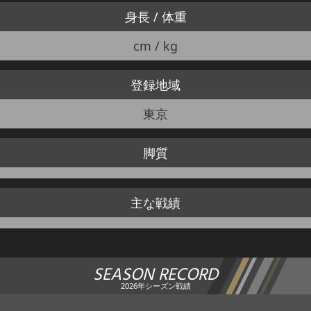
身長 / 体重
cm / kg
登録地域
東京
脚質
主な戦績
SEASON RECORD
2026年シーズン戦績