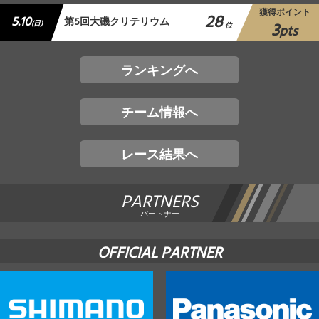
獲得ポイント
28
5.10
第5回大磯クリテリウム
3
(日)
位
pts
ランキングへ
チーム情報へ
レース結果へ
PARTNERS
パートナー
OFFICIAL PARTNER