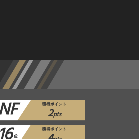
NF
獲得ポイント
2
pts
16
獲得ポイント
4
位