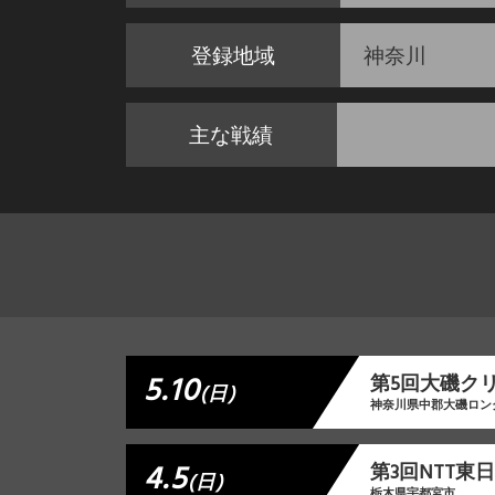
登録地域
神奈川
主な戦績
5.10
第5回大磯ク
(日)
神奈川県中郡大磯ロン
4.5
第3回NTT
(日)
栃木県宇都宮市