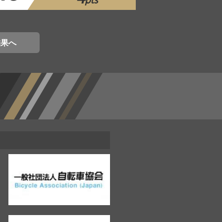
pts
結果へ