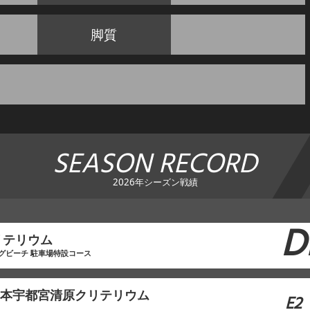
脚質
SEASON RECORD
2026年シーズン戦績
D
リテリウム
グビーチ 駐車場特設コース
東日本宇都宮清原クリテリウム
E2