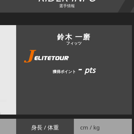
選手情報
鈴木 一磨
フィッツ
-
pts
獲得ポイント
身長 / 体重
cm / kg