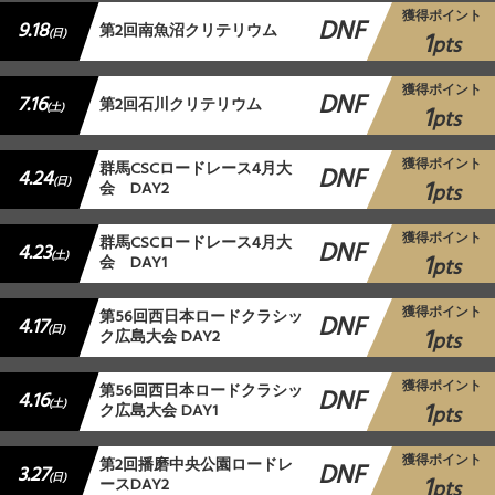
獲得ポイント
DNF
9.18
第2回南魚沼クリテリウム
1
(日)
pts
獲得ポイント
DNF
7.16
第2回石川クリテリウム
1
(土)
pts
獲得ポイント
群馬CSCロードレース4月大
DNF
4.24
1
(日)
会 DAY2
pts
獲得ポイント
群馬CSCロードレース4月大
DNF
4.23
1
(土)
会 DAY1
pts
獲得ポイント
第56回西日本ロードクラシッ
DNF
4.17
1
(日)
ク広島大会 DAY2
pts
獲得ポイント
第56回西日本ロードクラシッ
DNF
4.16
1
(土)
ク広島大会 DAY1
pts
獲得ポイント
第2回播磨中央公園ロードレ
DNF
3.27
1
(日)
ースDAY2
pts