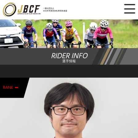
×
一般社団法人
全日本実業団自転車競技連盟
ニュース
レース日程
RIDER INFO
ランキング
選手情報
レース結果
-
チーム・選手
RANK
競技ガイド
加盟・登録
エントリー