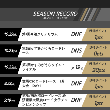
SEASON RECORD
2022年シーズン戦績
獲得ポイント
DNF
10.29
第1回今治クリテリウム
1
(土)
pts
獲得ポイント
第2回かすみがうらロードレ
DNS
10.23
0
(日)
ース
pts
獲得ポイント
第2回かすみがうらタイムト
19
10.22
P
20
(土)
ライアル
位
pts
獲得ポイント
群馬CSCロードレース 9月
DNF
9.23
1
(金)
大会 DAY1
pts
第7回南魚沼ロードレース 経
獲得ポイント
DNF
9.19
済産業大臣旗ロード 女子チャ
1
(月)
pts
ンピオンシップ