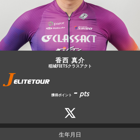
JBCF ROAD SERIESとは
香西 真介
稲城FIETSクラスアクト
-
pts
獲得ポイント
生年月日