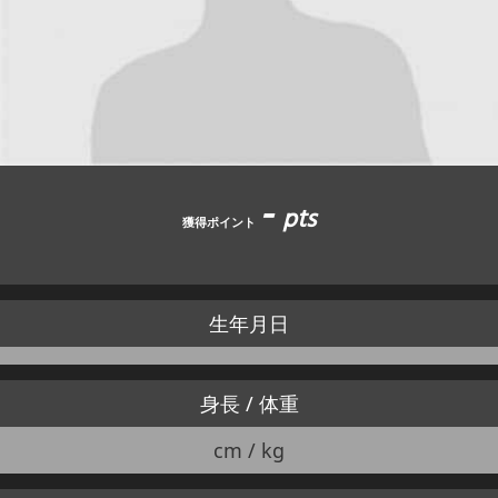
JBCF ROAD SERIESとは
-
pts
獲得ポイント
生年月日
身長 / 体重
cm / kg