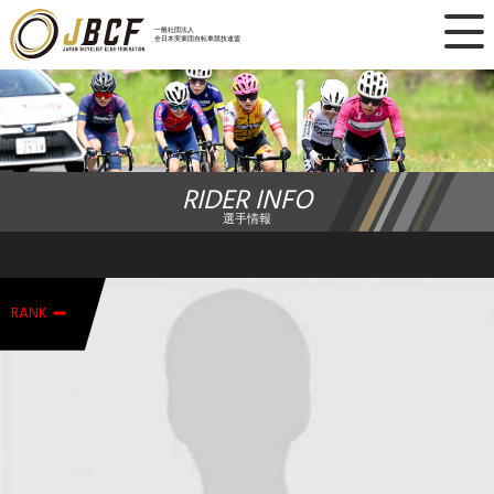
×
一般社団法人
全日本実業団自転車競技連盟
ニュース
レース日程
RIDER INFO
ランキング
選手情報
レース結果
-
チーム・選手
RANK
競技ガイド
加盟・登録
エントリー