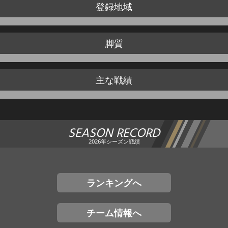
登録地域
脚質
主な戦績
SEASON RECORD
2026年シーズン戦績
ランキングへ
チーム情報へ