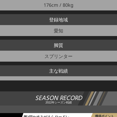
176cm / 80kg
登録地域
愛知
脚質
スプリンター
主な戦績
SEASON RECORD
2022年シーズン戦績
獲得ポイント