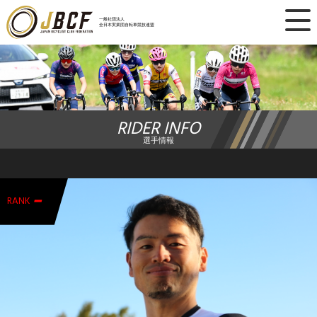
×
一般社団法人
全日本実業団自転車競技連盟
ニュース
レース日程
RIDER INFO
ランキング
選手情報
レース結果
-
チーム・選手
RANK
競技ガイド
加盟・登録
エントリー