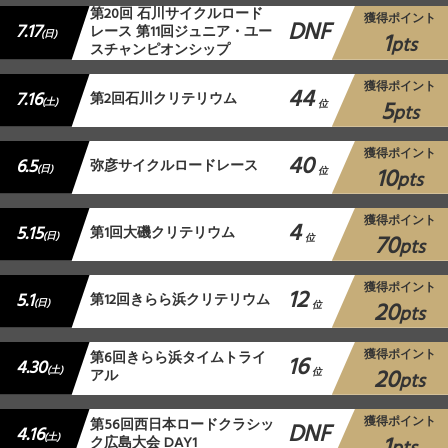
第20回 石川サイクルロード
獲得ポイント
DNF
7.17
レース 第11回ジュニア・ユー
1
(日)
pts
スチャンピオンシップ
獲得ポイント
44
7.16
第2回石川クリテリウム
5
(土)
位
pts
獲得ポイント
40
6.5
弥彦サイクルロードレース
10
(日)
位
pts
獲得ポイント
4
5.15
第1回大磯クリテリウム
70
(日)
位
pts
獲得ポイント
12
5.1
第12回きらら浜クリテリウム
20
(日)
位
pts
獲得ポイント
第6回きらら浜タイムトライ
16
4.30
20
(土)
アル
位
pts
獲得ポイント
第56回西日本ロードクラシッ
DNF
4.16
1
(土)
ク広島大会 DAY1