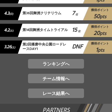
pts
獲得ポイント
7
4.3
第36回舞洲クリテリウム
50
(日)
位
pts
獲得ポイント
15
4.2
第14回舞洲タイムトライアル
20
(土)
位
pts
獲得ポイント
第2回播磨中央公園ロードレ
DNF
3.26
1
(土)
ースDAY1
pts
ランキングへ
チーム情報へ
レース結果へ
PARTNERS