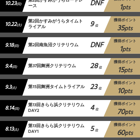
第2回かすみがうらロードレ
DNF
10.23
1
(日)
ース
pts
獲得ポイント
第2回かすみがうらタイムト
9
10.22
35
(土)
ライアル
位
pts
獲得ポイント
DNF
9.18
第2回南魚沼クリテリウム
1
(日)
pts
獲得ポイント
28
9.4
第37回舞洲クリテリウム
15
(日)
位
pts
獲得ポイント
23
9.3
第15回舞洲タイムトライアル
10
(土)
位
pts
獲得ポイント
第13回きらら浜クリテリウム
4
8.14
70
(日)
DAY2
位
pts
獲得ポイント
第13回きらら浜クリテリウム
5
8.13
60
(土)
DAY1
位
pts