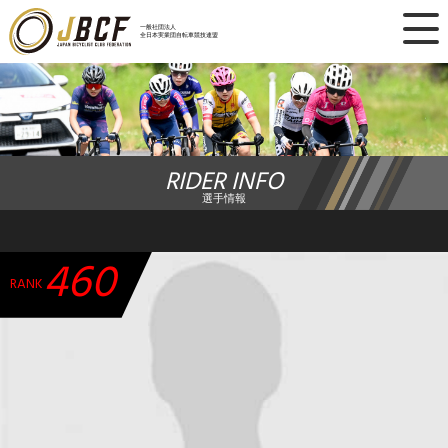
×
一般社団法人
全日本実業団自転車競技連盟
ニュース
レース日程
RIDER INFO
ランキング
選手情報
レース結果
460
チーム・選手
RANK
競技ガイド
加盟・登録
エントリー