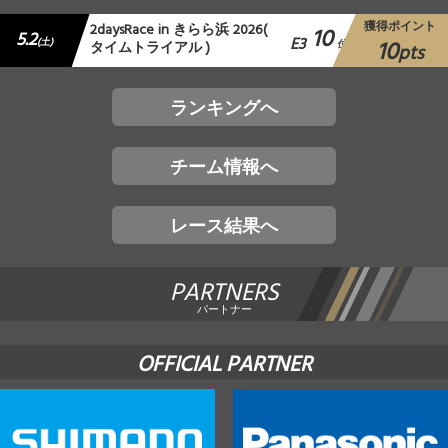
獲得ポイント
2daysRace in きらら浜 2026(
10
5.2
E3
10
(土)
タイムトライアル )
位
pts
ランキングへ
チーム情報へ
レース結果へ
PARTNERS
パートナー
OFFICIAL PARTNER