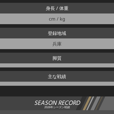
身長 / 体重
cm / kg
登録地域
兵庫
脚質
主な戦績
SEASON RECORD
2026年シーズン戦績