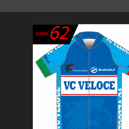
62
RANK