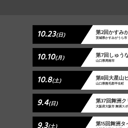
10.23
第2回かすみ
(日)
茨城県かすみがうら市
10.10
第7回しゅうな
(月)
山口県周南市
10.8
第8回大星山
(土)
山口県熊毛郡平生町
9.4
第37回舞洲
(日)
大阪府大阪市 舞洲ス
9.3
第15回舞洲
(土)