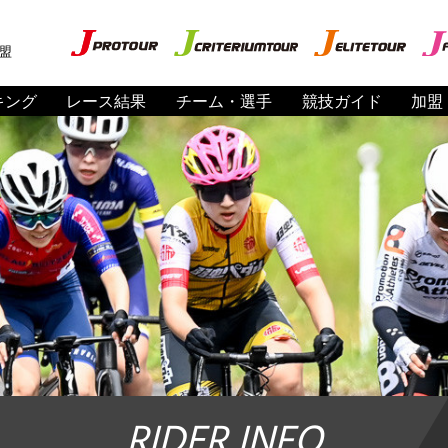
盟
キング
レース結果
チーム・選手
競技ガイド
加盟
RIDER INFO