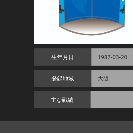
生年月日
1987-03-20
登録地域
大阪
主な戦績