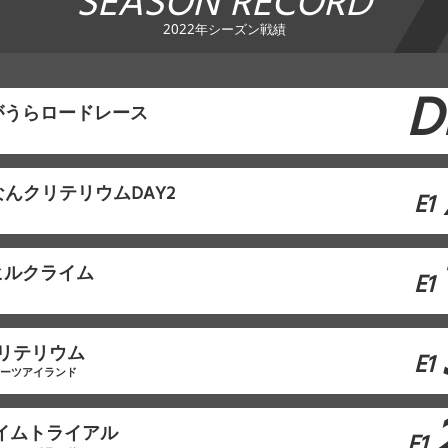
SEASON RECORD
2022年シーズン戦績
D
がうらロードレース
んクリテリウムDAY2
E1
ヒルクライム
E1
クリテリウム
E1
ポーツアイランド
タイムトライアル
E1