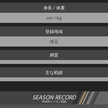
身長 / 体重
cm / kg
登録地域
埼玉
脚質
主な戦績
SEASON RECORD
2026年シーズン戦績