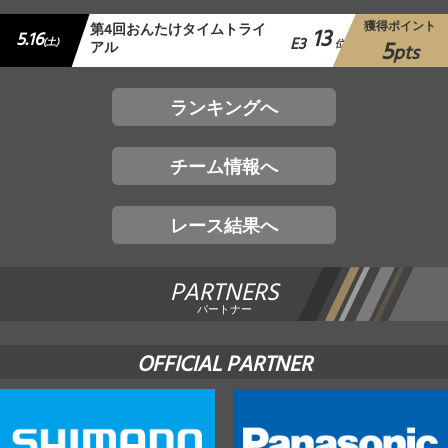
獲得ポイント
第4回おんたけタイムトライ
13
5.16
E3
5
(土)
アル
位
pts
ランキングへ
チーム情報へ
レース結果へ
PARTNERS
パートナー
OFFICIAL PARTNER