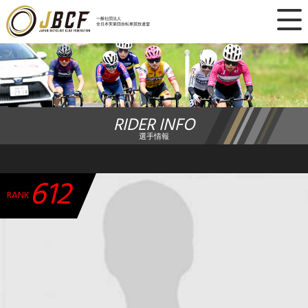
×
一般社団法人
全日本実業団自転車競技連盟
ニュース
レース日程
RIDER INFO
ランキング
選手情報
レース結果
612
チーム・選手
RANK
競技ガイド
加盟・登録
エントリー