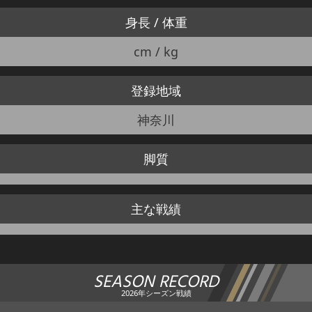
身長 / 体重
cm / kg
登録地域
神奈川
脚質
主な戦績
SEASON RECORD
2026年シーズン戦績