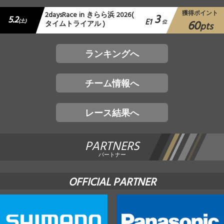
獲得ポイント
2daysRace in きらら浜 2026(
3
5.2
E1
60
(土)
タイムトライアル )
位
pts
ランキングへ
チーム情報へ
レース結果へ
PARTNERS
パートナー
OFFICIAL PARTNER