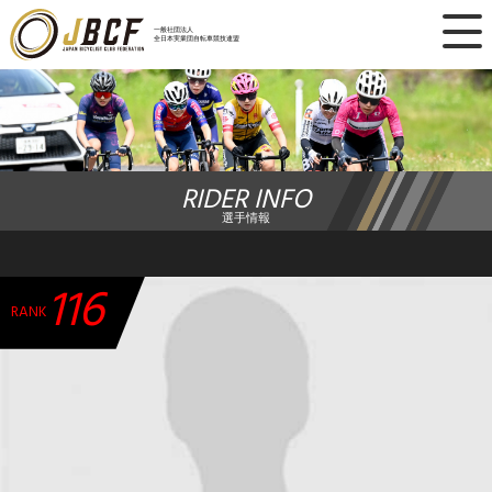
×
一般社団法人
全日本実業団自転車競技連盟
ニュース
レース日程
RIDER INFO
ランキング
選手情報
レース結果
116
チーム・選手
RANK
競技ガイド
加盟・登録
エントリー