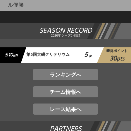
ル優勝
SEASON RECORD
2026年シーズン戦績
獲得ポイント
5
5.10
第5回大磯クリテリウム
30
(日)
位
pts
ランキングへ
チーム情報へ
レース結果へ
PARTNERS