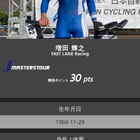
JBCF ROAD SERIESとは
増田 輝之
FAST LANE Racing
30
pts
獲得ポイント
生年月日
1969-11-29
身長 / 体重