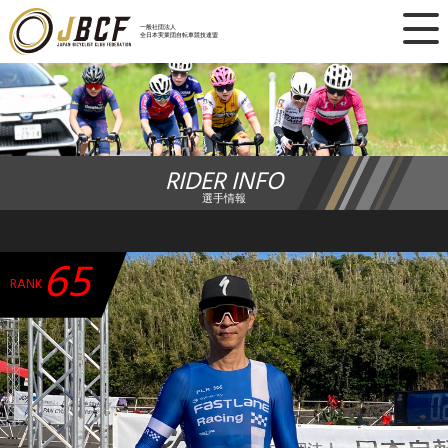
×
一般社団法人
全日本実業団自転車競技連盟
ニュース
レース日程
RIDER INFO
ランキング
選手情報
レース結果
65
チーム・選手
RANK
競技ガイド
加盟・登録
エントリー