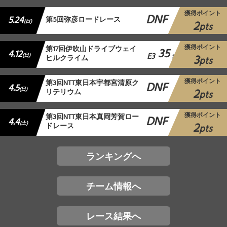
獲得ポイント
DNF
5.24
第5回弥彦ロードレース
2
(日)
pts
獲得ポイント
第17回伊吹山ドライブウェイ
35
4.12
E3
3
(日)
ヒルクライム
位
pts
獲得ポイント
第3回NTT東日本宇都宮清原ク
DNF
4.5
2
(日)
リテリウム
pts
獲得ポイント
第3回NTT東日本真岡芳賀ロー
DNF
4.4
2
(土)
ドレース
pts
ランキングへ
チーム情報へ
レース結果へ