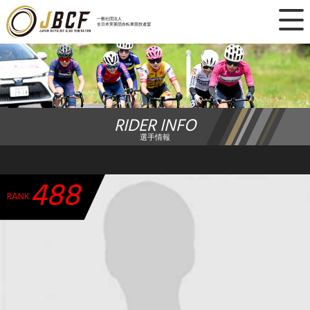
×
一般社団法人
全日本実業団自転車競技連盟
ニュース
レース日程
RIDER INFO
ランキング
選手情報
レース結果
488
チーム・選手
RANK
競技ガイド
加盟・登録
エントリー