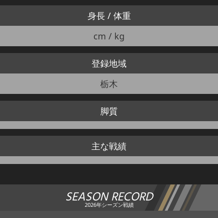
身長 / 体重
cm / kg
登録地域
栃木
脚質
主な戦績
SEASON RECORD
2026年シーズン戦績