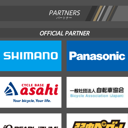
PARTNERS
パートナー
OFFICIAL PARTNER