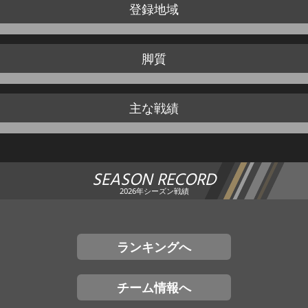
登録地域
脚質
主な戦績
SEASON RECORD
2026年シーズン戦績
ランキングへ
チーム情報へ