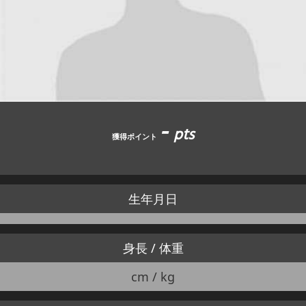
JBCF ROAD SERIESとは
-
pts
獲得ポイント
生年月日
身長 / 体重
cm / kg