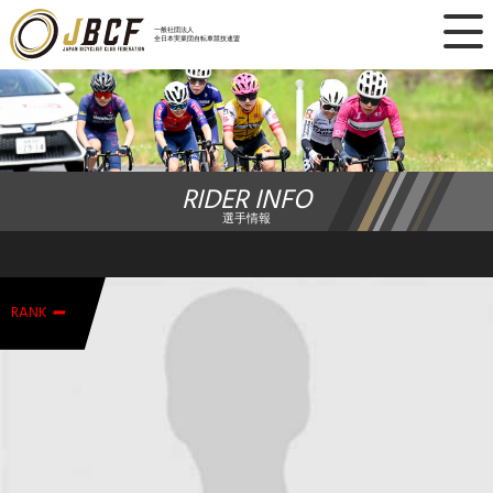
×
一般社団法人
全日本実業団自転車競技連盟
ニュース
レース日程
RIDER INFO
ランキング
選手情報
レース結果
-
チーム・選手
RANK
競技ガイド
加盟・登録
エントリー